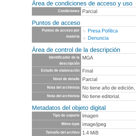
Área de condiciones de acceso y uso
Parcial
Condiciones
Puntos de acceso
Presa Política
Puntos de acceso por
materia
Denuncia
Área de control de la descripción
MGA
Identificador de la
descripción
Final
Estado de elaboración
Parcial
Nivel de detalle
No tiene año de edición.
Nota del archivista
No tiene editorial.
Nota del archivista
Metadatos del objeto digital
Imagen
Tipo de soporte
image/jpeg
Mime-type
1.4 MiB
Tamaño del archivo