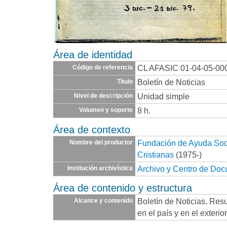
Área de identidad
CL AFASIC 01-04-05-00
Código de referencia
Boletín de Noticias
Título
Unidad simple
Nivel de descripción
8 h.
Volumen y soporte
Área de contexto
Fundación de Ayuda Socia
Nombre del productor
Cristianas
(1975-)
Archivo y Centro de Do
Institución archivística
Área de contenido y estructura
Boletín de Noticias. Res
Alcance y contenido
en el país y en el exteri