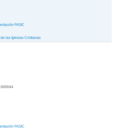
entación FASIC
e las Iglesias Cristianas
2-000044
entación FASIC