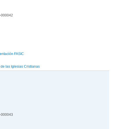
2-000042
entación FASIC
e las Iglesias Cristianas
2-000043