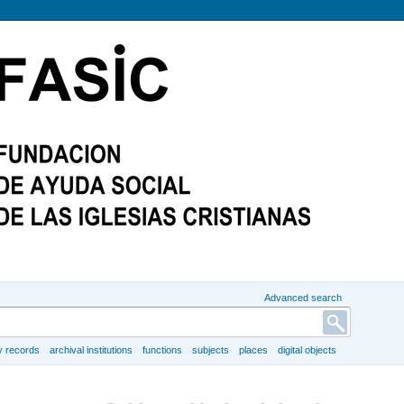
Advanced search
y records
archival institutions
functions
subjects
places
digital objects