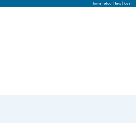
user menu
home
about
help
log in