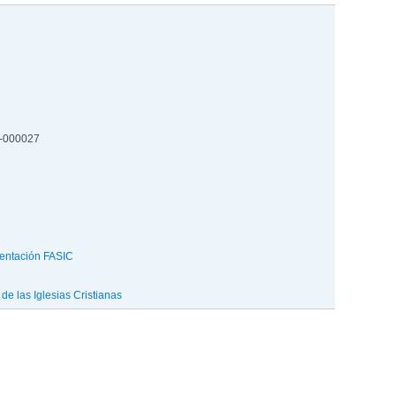
2-000027
entación FASIC
e las Iglesias Cristianas