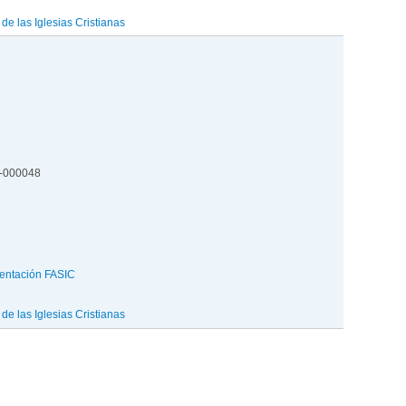
e las Iglesias Cristianas
2-000048
entación FASIC
e las Iglesias Cristianas