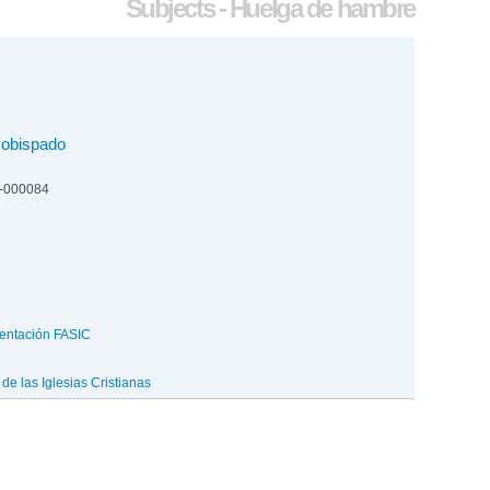
Subjects - Huelga de hambre
zobispado
4-000084
entación FASIC
e las Iglesias Cristianas