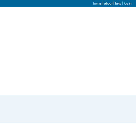
user menu
home
about
help
log in