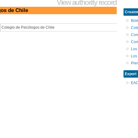
View authority record
gos de Chile
Creator
Bole
Colegio de Psicólogos de Chile
Col
Cor
Cor
Los
Los
Pre
Export
EA