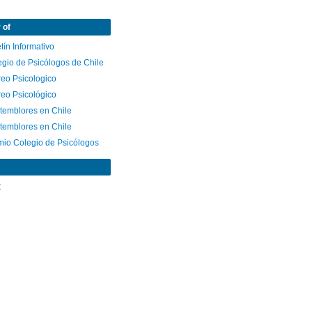
 of
tín Informativo
egio de Psicólogos de Chile
reo Psicologico
reo Psicológico
 temblores en Chile
 temblores en Chile
mio Colegio de Psicólogos
C