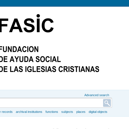
Advanced search
y records
archival institutions
functions
subjects
places
digital objects