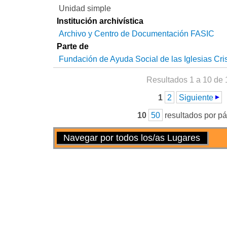
Unidad simple
Institución archivística
Archivo y Centro de Documentación FASIC
Parte de
Fundación de Ayuda Social de las Iglesias Cri
Resultados 1 a 10 de 
Páginas
1
2
Siguiente
10
50
resultados por p
Acciones
Navegar por todos los/as Lugares