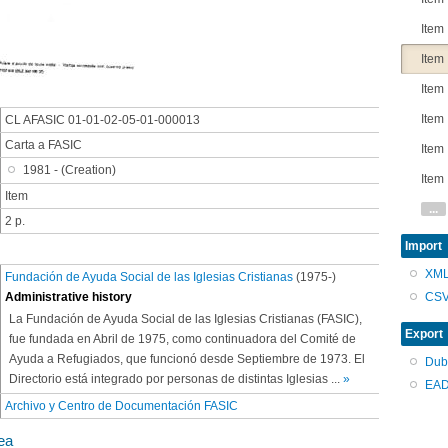
Item
Item
Item
Item
CL AFASIC 01-01-02-05-01-000013
Carta a FASIC
Item
1981 - (Creation)
Item
Item
...
2 p.
Import
XM
Fundación de Ayuda Social de las Iglesias Cristianas
(1975-)
CS
Administrative history
La Fundación de Ayuda Social de las Iglesias Cristianas (FASIC),
Export
fue fundada en Abril de 1975, como continuadora del Comité de
Ayuda a Refugiados, que funcionó desde Septiembre de 1973. El
Dub
Directorio está integrado por personas de distintas Iglesias
...
»
EAD
Archivo y Centro de Documentación FASIC
ea