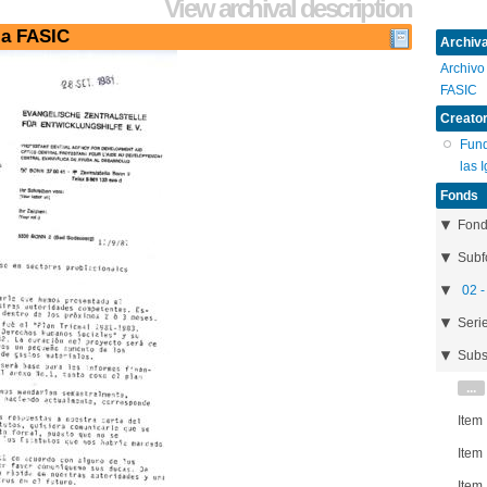
View archival description
 a FASIC
Archival
Archivo
FASIC
Creator
Fund
las 
Fonds
Fon
Subf
02 -
Seri
Subs
...
Item
Item
Item