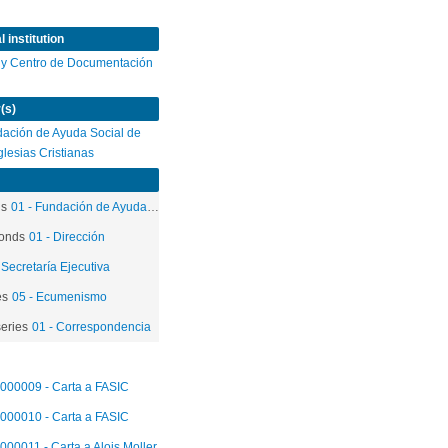
 institution
 y Centro de Documentación
(s)
ación de Ayuda Social de
Iglesias Cristianas
ds
01 - Fundación de Ayuda Social de las Iglesias Cristianas
onds
01 - Dirección
 Secretaría Ejecutiva
es
05 - Ecumenismo
eries
01 - Correspondencia
000009 - Carta a FASIC
000010 - Carta a FASIC
000011 - Carta a Alois Moller