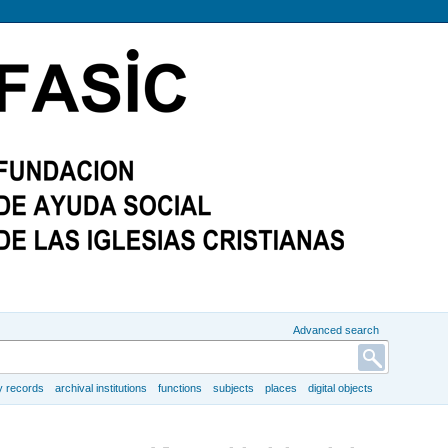
Advanced search
y records
archival institutions
functions
subjects
places
digital objects