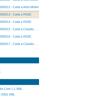
000012 - Carta a Alois Moller
000013 - Carta a FASIC
000014 - Carta a FASIC
000015 - Carta a Claudio González
000016 - Carta a FASIC
000017 - Carta a Claudio Gonzalez y respuesta de Alois Moller
L
V
lin Core 1.1 XML
 2002 XML