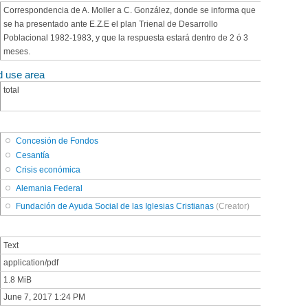
Correspondencia de A. Moller a C. González, donde se informa que
se ha presentado ante E.Z.E el plan Trienal de Desarrollo
Poblacional 1982-1983, y que la respuesta estará dentro de 2 ó 3
meses.
d use area
total
Concesión de Fondos
Cesantía
Crisis económica
Alemania Federal
Fundación de Ayuda Social de las Iglesias Cristianas
(Creator)
Text
application/pdf
1.8 MiB
June 7, 2017 1:24 PM