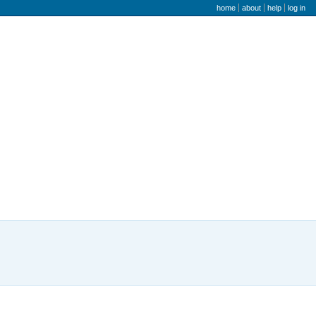
user menu
home
about
help
log in